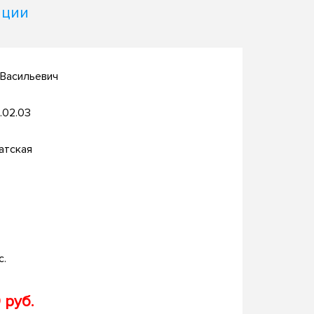
ации
 Васильевич
.02.03
атская
с.
 руб.