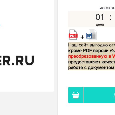
до око
01
+
Наш сайт выгодно отл
кроме PDF версии
Вы
преобразованную в 
предоставляет качес
работе с документом