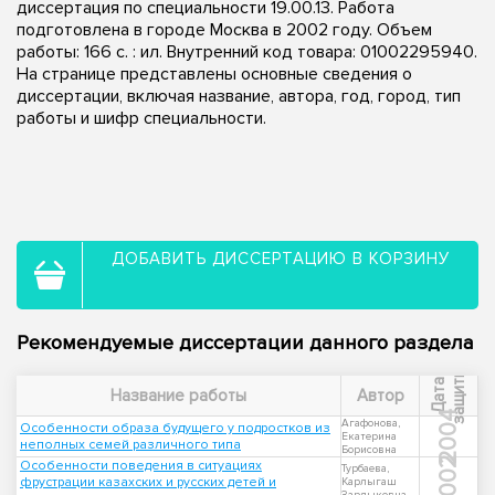
диссертация по специальности 19.00.13. Работа
подготовлена в городе Москва в 2002 году. Объем
работы: 166 с. : ил. Внутренний код товара: 01002295940.
На странице представлены основные сведения о
диссертации, включая название, автора, год, город, тип
работы и шифр специальности.
ДОБАВИТЬ ДИССЕРТАЦИЮ В КОРЗИНУ
Рекомендуемые диссертации данного раздела
ы
Д
а
т
а
з
а
щ
и
т
Название работы
Автор
2004
Агафонова,
Особенности образа будущего у подростков из
Екатерина
неполных семей различного типа
Борисовна
2002
Особенности поведения в ситуациях
Турбаева,
фрустрации казахских и русских детей и
Карлыгаш