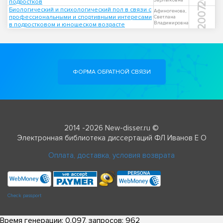
Зарлыковна
подростков
2007
Биологический и психологический пол в связи с
Афиногенова,
профессиональными и спортивными интересами
Светлана
Владимировна
в подростковом и юношеском возрасте
ФОРМА ОБРАТНОЙ СВЯЗИ
2014 -2026 New-disser.ru ©
Электронная библиотека диссертаций ФЛ Иванов Е О
Оплата, доставка, условия возврата
Check passport
Время генерации: 0.097, запросов: 962