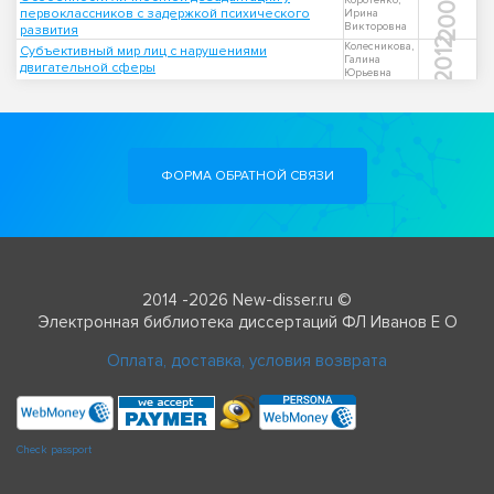
2005
Коротенко,
первоклассников с задержкой психического
Ирина
Викторовна
развития
2012
Колесникова,
Субъективный мир лиц с нарушениями
Галина
двигательной сферы
Юрьевна
ФОРМА ОБРАТНОЙ СВЯЗИ
2014 -2026 New-disser.ru ©
Электронная библиотека диссертаций ФЛ Иванов Е О
Оплата, доставка, условия возврата
Check passport