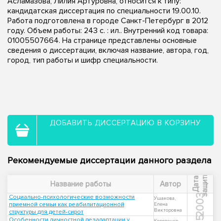
Асламазова, Лилия Артуровна, относится к типу:
кандидатская диссертация по специальности 19.00.10.
Работа подготовлена в городе Санкт-Петербург в 2012
году. Объем работы: 243 с. : ил.. Внутренний код товара:
01005507664. На странице представлены основные
сведения о диссертации, включая название, автора, год,
город, тип работы и шифр специальности.
ДОБАВИТЬ ДИССЕРТАЦИЮ В КОРЗИНУ
Рекомендуемые диссертации данного раздела
ы
Д
а
т
а
з
а
щ
и
т
Название работы
Автор
2003
Социально-психологические возможности
Ушакова,
приемной семьи как реабилитационной
Елена
Викторовна
структуры для детей-сирот
Особенности личностной дезадаптации у