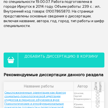
по специальности 19.00.07. Работа подготовлена в
городе Иркутск в 2014 году. Объем работы: 239 с. : ил..
Внутренний код товара: 01007865870. На странице
представлены основные сведения о диссертации,
включая название, автора, год, город, тип работы и шифр
специальности.
ДОБАВИТЬ ДИССЕРТАЦИЮ В КОРЗИНУ
Рекомендуемые диссертации данного раздела
ы
Д
а
т
а
з
а
щ
и
т
Название работы
Автор
2006
Смысложизненные ориентации как фактор
Шкилев,
социально-психологической адаптации
Сергей
Владимирович
студентов в процессе обучения в вузе
2009
Психологические и этнофункциональные
Юрьева,
показатели готовности к педагогической
Людмила