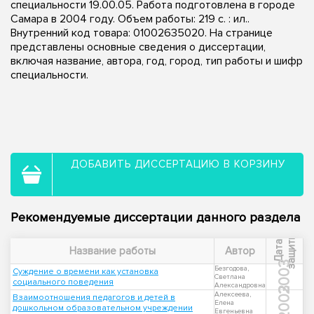
специальности 19.00.05. Работа подготовлена в городе
Самара в 2004 году. Объем работы: 219 с. : ил..
Внутренний код товара: 01002635020. На странице
представлены основные сведения о диссертации,
включая название, автора, год, город, тип работы и шифр
специальности.
ДОБАВИТЬ ДИССЕРТАЦИЮ В КОРЗИНУ
Рекомендуемые диссертации данного раздела
ы
Д
а
т
а
з
а
щ
и
т
Название работы
Автор
2003
Безгодова,
Суждение о времени как установка
Светлана
социального поведения
Александровна
2003
Алексеева,
Взаимоотношения педагогов и детей в
Елена
дошкольном образовательном учреждении
Евгеньевна