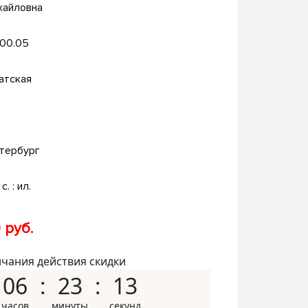
хайловна
.00.05
атская
тербург
с. : ил.
 руб.
нчания действия скидки
06
23
12