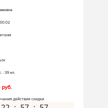
Кимовна
.00.02
атская
ьск
с. : 39 ил.
 руб.
нчания действия скидки
22
57
56