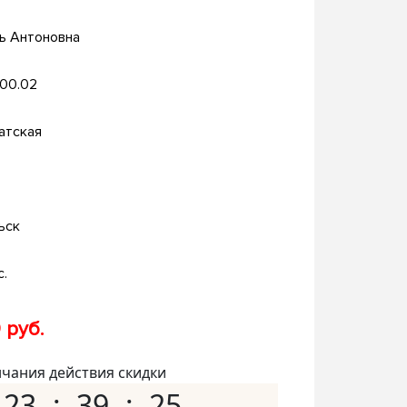
ь Антоновна
.00.02
атская
ьск
с.
 руб.
нчания действия скидки
23
39
24