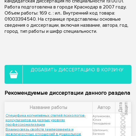
кандидатская диссертация по специальности 19.00.01.
Работа подготовлена в городе Краснодар в 2007 году.
Объем работы: 169 с. : ил.. Внутренний код товара:
01003394540. На странице представлены основные
сведения о диссертации, включая название, автора, год,
город, тип работы и шифр специальности.
ДОБАВИТЬ ДИССЕРТАЦИЮ В КОРЗИНУ
Рекомендуемые диссертации данного раздела
ы
Д
а
т
а
з
а
щ
и
т
Название работы
Автор
2006
Специфика когнитивных стилей психологов-
Артамонова,
консультантов на разных уровнях
Юлия
Геннадьевна
профессионализации
2009
Взаимосвязь свойств темперамента и
Шалонько,
межличностных отношений в дошкольном
Евгения