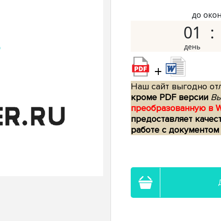
до око
01
+
Наш сайт выгодно отл
кроме PDF версии
Вы
преобразованную в 
предоставляет качес
работе с документом