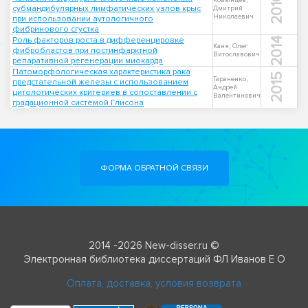
2010
Ковынцев,
субмандибулярных лимфатических узлов крыс
Дмитрий
Николаевич
при использовании аутологичного
фибринового сгустка
Роль факторов роста в дифференцировке
2014
Каня, Олег
фибробластов при постинфарктной
Витославович
репаративной регенерации миокарда
Патоморфологическая характеристика рака
2015
Тараненко,
предстательной железы с использованием
Андрей
цитологических критериев в сопоставлении с
Валентинович
градационной системой Глисона
ФОРМА ОБРАТНОЙ СВЯЗИ
2014 -2026 New-disser.ru ©
Электронная библиотека диссертаций ФЛ Иванов Е О
Оплата, доставка, условия возврата