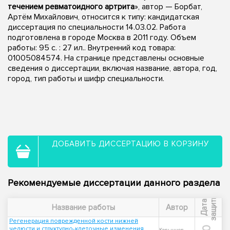
течением ревматоидного артрита
», автор — Борбат,
Артём Михайлович, относится к типу: кандидатская
диссертация по специальности 14.03.02. Работа
подготовлена в городе Москва в 2011 году. Объем
работы: 95 с. : 27 ил.. Внутренний код товара:
01005084574. На странице представлены основные
сведения о диссертации, включая название, автора, год,
город, тип работы и шифр специальности.
ДОБАВИТЬ ДИССЕРТАЦИЮ В КОРЗИНУ
Рекомендуемые диссертации данного раздела
ы
Д
а
т
а
з
а
щ
и
т
Название работы
Автор
Регенерация поврежденной кости нижней
челюсти и структурно-клеточные изменения