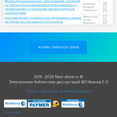
Морфофункциональное обоснование операций
2016
Алексеев,
на гастроспленопанкреатическом комплексе и
Валерий
профилактика осложнений при вынужденной
Семенович
спленэктомии
2012
Мельников,
Анатомические особенности седалищного нерва
Игорь
на этапах постнатального онтогенеза
Иванович
ФОРМА ОБРАТНОЙ СВЯЗИ
2014 -2026 New-disser.ru ©
Электронная библиотека диссертаций ФЛ Иванов Е О
Оплата, доставка, условия возврата
Check passport