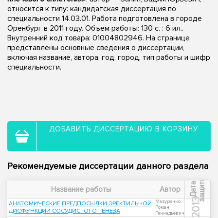
относится к типу: кандидатская диссертация по
специальности 14.03.01. Работа подготовлена в городе
Оренбург в 2011 году. Объем работы: 130 с. : 6 ил..
Внутренний код товара: 01004802946. На странице
представлены основные сведения о диссертации,
включая название, автора, год, город, тип работы и шифр
специальности.
ДОБАВИТЬ ДИССЕРТАЦИЮ В КОРЗИНУ
Рекомендуемые диссертации данного раздела
ы
Д
а
т
а
з
а
щ
и
т
Название работы
Автор
2013
Мазуренко,
АНАТОМИЧЕСКИЕ ПРЕДПОСЫЛКИ ЭРЕКТИЛЬНОЙ
Роман
ДИСФУНКЦИИ СОСУДИСТОГО ГЕНЕЗА
Геннадьевич