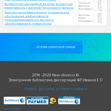
2010
Никишин,
Морфология щитовидной железы: возрастная
Дмитрий
изменчивость у жителей Пензенского региона
Викторович
Анатомо-экспериментальное и клиническое
2019
Васильев,
обоснование эффективности
Юрий
персонализированного местного
Леонидович
обезболивания в стоматологии
ФОРМА ОБРАТНОЙ СВЯЗИ
2014 -2026 New-disser.ru ©
Электронная библиотека диссертаций ФЛ Иванов Е О
Оплата, доставка, условия возврата
Check passport