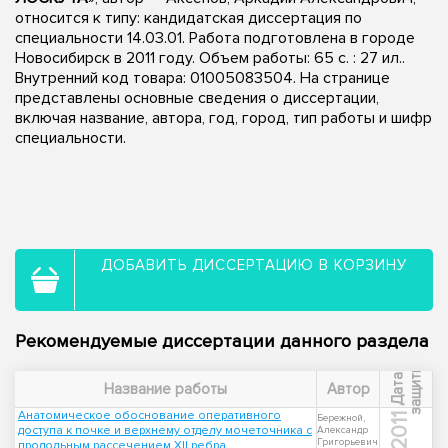
относится к типу: кандидатская диссертация по
специальности 14.03.01. Работа подготовлена в городе
Новосибирск в 2011 году. Объем работы: 65 с. : 27 ил..
Внутренний код товара: 01005083504. На странице
представлены основные сведения о диссертации,
включая название, автора, год, город, тип работы и шифр
специальности.
ДОБАВИТЬ ДИССЕРТАЦИЮ В КОРЗИНУ
Рекомендуемые диссертации данного раздела
ы
Д
а
т
а
з
а
щ
и
т
Название работы
Автор
Анатомическое обоснование оперативного
2011
Бережной,
доступа к почке и верхнему отделу мочеточника с
Александр
Григорьевич
продольным рассечением XII ребра