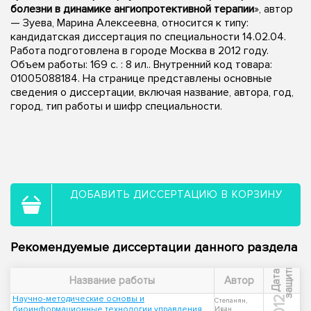
болезни в динамике ангиопротективной терапии
», автор
— Зуева, Марина Алексеевна, относится к типу:
кандидатская диссертация по специальности 14.02.04.
Работа подготовлена в городе Москва в 2012 году.
Объем работы: 169 с. : 8 ил.. Внутренний код товара:
01005088184. На странице представлены основные
сведения о диссертации, включая название, автора, год,
город, тип работы и шифр специальности.
ДОБАВИТЬ ДИССЕРТАЦИЮ В КОРЗИНУ
Рекомендуемые диссертации данного раздела
ы
Д
а
т
а
з
а
щ
и
т
Название работы
Автор
Научно-методические основы и
2012
Степанян,
биоинформационные технологии управления
Иван