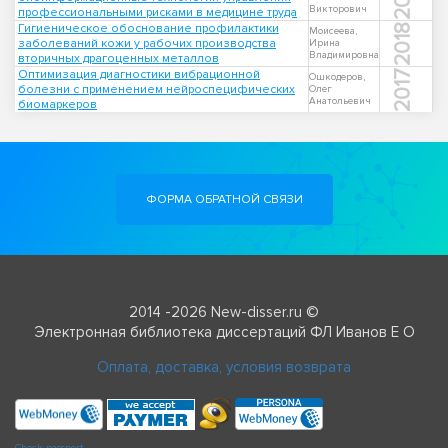
Викторович
профессиональными рисками в медицине труда
Гигиеническое обоснование профилактики
2018
Моисеева,
заболеваний кожи у рабочих производства
Ирина
Владимировна
вторичных драгоценных металлов
Оптимизация диагностики вибрационной
2017
Ошкодеров,
болезни с применением нейроспецифических
Олег
Анатольевич
биомаркеров
ФОРМА ОБРАТНОЙ СВЯЗИ
2014 -2026 New-disser.ru ©
Электронная библиотека диссертаций ФЛ Иванов Е О
Оплата, доставка, условия возврата