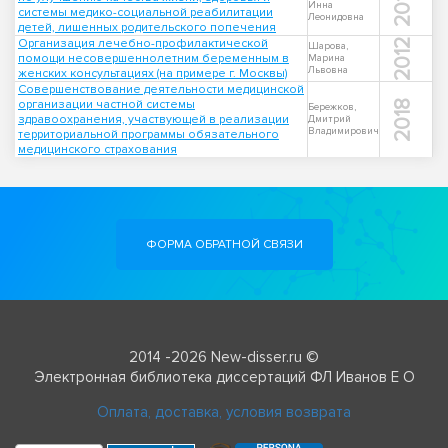
2010
Инна
системы медико-социальной реабилитации
Леонидовна
детей, лишенных родительского попечения
Организация лечебно-профилактической
2012
Шарова,
помощи несовершеннолетним беременным в
Марина
Львовна
женских консультациях (на примере г. Москвы)
Совершенствование деятельности медицинской
организации частной системы
2018
Бережков,
здравоохранения, участвующей в реализации
Дмитрий
Владимирович
территориальной программы обязательного
медицинского страхования
ФОРМА ОБРАТНОЙ СВЯЗИ
2014 -2026 New-disser.ru ©
Электронная библиотека диссертаций ФЛ Иванов Е О
Оплата, доставка, условия возврата