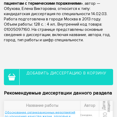
пациентам с термическими поражениями
», автор —
Обухова, Елена Викторовна, относится к типу:
кандидатская диссертация по специальности 14.02.03.
Работа подготовлена в городе Москва в 2013 году.
Объем работы: 128 с. : 4 ил.. Внутренний код товара:
01005097160. На странице представлены основные
сведения о диссертации, включая название, автора, год,
город, тип работы и шифр специальности.
ДОБАВИТЬ ДИССЕРТАЦИЮ В КОРЗИНУ
Рекомендуемые диссертации данного раздела
ы
Д
а
т
а
з
а
щ
и
т
Название работы
Автор
Обоснование организационных мероприятий
Самодова,
по улучшению качества жизни, здоровья и