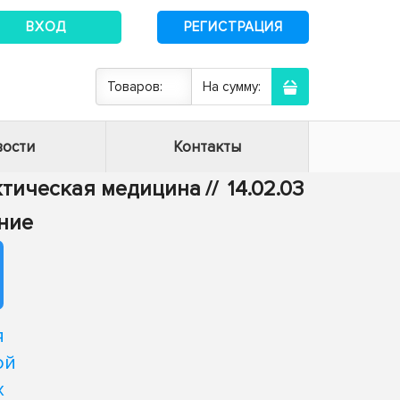
ВХОД
РЕГИСТРАЦИЯ
Товаров:
На сумму:
ости
Контакты
актическая медицина
//
14.02.03
ние
я
ой
х