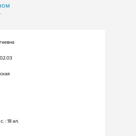
ном
т
ргиевна
.02.03
ская
г
с. : 18 ил.