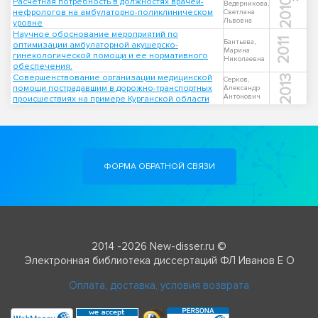
Расчетная потребность в должностях врачей-
2010
Ведерникова,
нефрологов на амбулаторно-поликлиническом
Светлана
Львовна
уровне
Научное обоснование мероприятий по
2011
Бантьева,
оптимизации амбулаторной акушерско-
Марина
гинекологической помощи и ее нормативного
Николаевна
обеспечения.
Совершенствование организации медицинской
2013
Серков,
помощи пострадавшим в дорожно-транспортных
Александр
Антонович
происшествиях на примере Курганской области
ФОРМА ОБРАТНОЙ СВЯЗИ
2014 -2026 New-disser.ru ©
Электронная библиотека диссертаций ФЛ Иванов Е О
Оплата, доставка, условия возврата