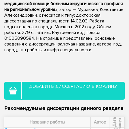
медицинской помощи больным хирургического профиля
на региональном уровне
», автор — Муравьев, Константин
Александрович, относится к типу: докторская
диссертация по специальности 14.02.03. Работа
подготовлена в городе Москва в 2012 году. Объем
работы: 279 с. : 65 ил.. Внутренний код товара:
01005090584. На странице представлены основные
сведения о диссертации, включая название, автора, год,
город, тип работы и шифр специальности.
ДОБАВИТЬ ДИССЕРТАЦИЮ В КОРЗИНУ
Рекомендуемые диссертации данного раздела
ы
Д
а
т
а
з
а
щ
и
т
Название работы
Автор