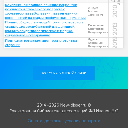
Комплексное этапное лечение пациентов
2010
Жируев,
пожилого и старческого возраста с
Михаил
хроническими заболеваниями вен нижних
Семенович
конечностей на стадии трофических нарушений
Полиморбидность у людей пожилого возраста,
2013
Перелыгин,
страдающих вестибулярной дисфункцией:
Константин
клинико-эпидемиологическое и медико-
Владимирович
социальное исследование
2019
Дудков,
Пептидная регуляция апоптоза клеток при
Александр
старении
Владимирович
ФОРМА ОБРАТНОЙ СВЯЗИ
2014 -2026 New-disser.ru ©
Электронная библиотека диссертаций ФЛ Иванов Е О
Оплата, доставка, условия возврата