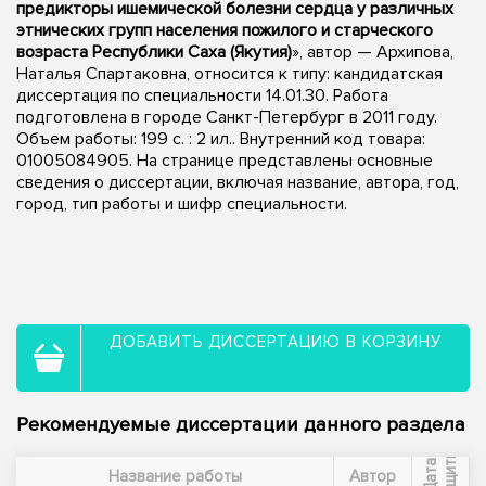
предикторы ишемической болезни сердца у различных
этнических групп населения пожилого и старческого
возраста Республики Саха (Якутия)
», автор — Архипова,
Наталья Спартаковна, относится к типу: кандидатская
диссертация по специальности 14.01.30. Работа
подготовлена в городе Санкт-Петербург в 2011 году.
Объем работы: 199 с. : 2 ил.. Внутренний код товара:
01005084905. На странице представлены основные
сведения о диссертации, включая название, автора, год,
город, тип работы и шифр специальности.
ДОБАВИТЬ ДИССЕРТАЦИЮ В КОРЗИНУ
Рекомендуемые диссертации данного раздела
ы
Д
а
т
а
з
а
щ
и
т
Название работы
Автор