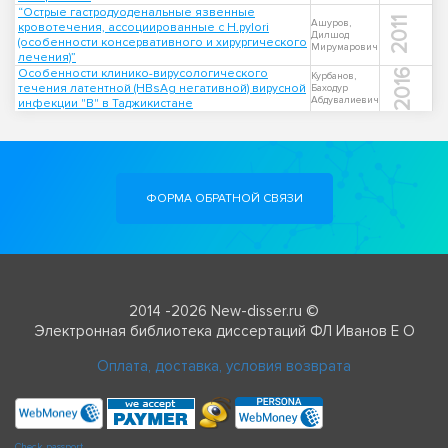
“Острые гастродуоденальные язвенные
2011
Ашуров,
кровотечения, ассоциированные с H.pylori
Дилшод
(особенности консервативного и хирургического
Мирумарович
лечения)”
Особенности клинико-вирусологического
2016
Курбанов,
течения латентной (HBsAg негативной) вирусной
Баходур
Абдувалиевич
инфекции "B" в Таджикистане
ФОРМА ОБРАТНОЙ СВЯЗИ
2014 -2026 New-disser.ru ©
Электронная библиотека диссертаций ФЛ Иванов Е О
Оплата, доставка, условия возврата
Check passport