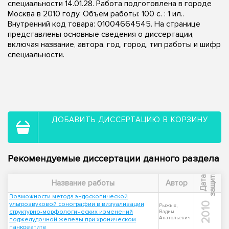
специальности 14.01.28. Работа подготовлена в городе
Москва в 2010 году. Объем работы: 100 с. : 1 ил..
Внутренний код товара: 01004664545. На странице
представлены основные сведения о диссертации,
включая название, автора, год, город, тип работы и шифр
специальности.
ДОБАВИТЬ ДИССЕРТАЦИЮ В КОРЗИНУ
Рекомендуемые диссертации данного раздела
ы
Д
а
т
а
з
а
щ
и
т
Название работы
Автор
Возможности метода эндоскопической
ультрозвуковой сонографии в визуализации
2010
Рыжых,
структурно-морфологических изменений
Вадим
Анатольевич
поджелудочной железы при хроническом
панкреатите