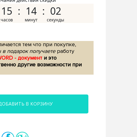
нчания действия скидки
15
14
01
ичается тем что при покупке,
 в подарок получаете
работу
WORD - документ
и это
твенно другие возможности при
ДОБАВИТЬ В КОРЗИНУ