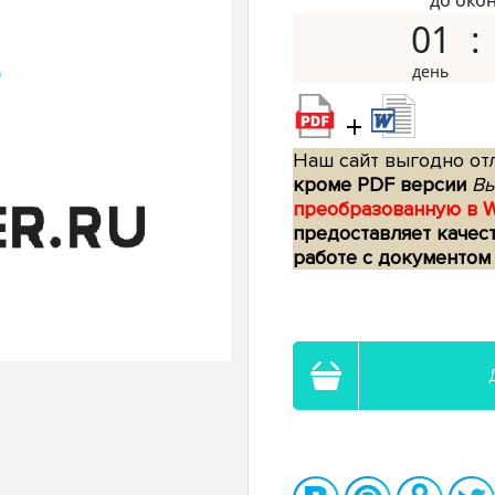
до око
01
+
Наш сайт выгодно отл
кроме PDF версии
Вы
преобразованную в 
предоставляет качес
работе с документом