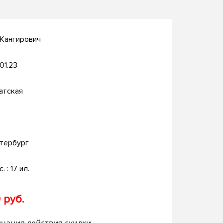
 Жангирович
.01.23
атская
тербург
. : 17 ил.
 руб.