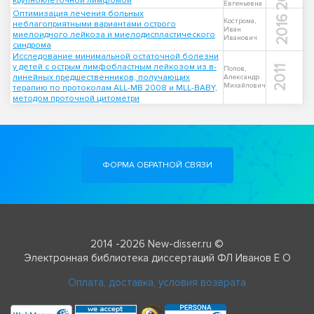
крупноклеточной лимфомой
Евгеньевна
Оптимизация лечения больных
2016
Кострома,
неблагоприятными вариантами острого
Иван
миелоидного лейкоза и миелодиспластического
Иванович
синдрома
Исследование минимальной остаточной болезни
у детей с острым лимфобластным лейкозом из в-
2011
Попов,
линейных предшественников, получающих
Александр
Михайлович
терапию по протоколам ALL-MB 2008 и MLL-BABY,
методом проточной цитометри
ФОРМА ОБРАТНОЙ СВЯЗИ
2014 -2026 New-disser.ru ©
Электронная библиотека диссертаций ФЛ Иванов Е О
Оплата, доставка, условия возврата