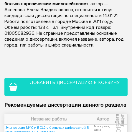
больных хроническим миелолейкозом
», автор —
Аксенова, Елена Владиславовна, относится к типу:
кандидатская диссертация по специальности 14.01.21.
Работа подготовлена в городе Москва в 2011 году.
Объем работы: 138 с. : ил.. Внутренний код товара:
01005082936. На странице представлены основные
сведения о диссертации, включая название, автора, год,
город, тип работы и шифр специальности.
ДОБАВИТЬ ДИССЕРТАЦИЮ В КОРЗИНУ
Рекомендуемые диссертации данного раздела
ы
Д
а
т
а
з
а
щ
и
т
Название работы
Автор
2015
Мисюрина,
Экспрессия MYC и BCL2 у больных диффузной В-
Анна