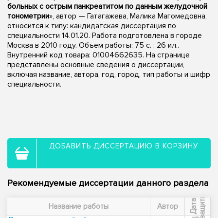
больных с острым панкреатитом по данным желудочной
тонометрии
», автор — Гатагажева, Малика Магомедовна,
относится к типу: кандидатская диссертация по
специальности 14.01.20. Работа подготовлена в городе
Москва в 2010 году. Объем работы: 75 с. : 26 ил..
Внутренний код товара: 01004662635. На странице
представлены основные сведения о диссертации,
включая название, автора, год, город, тип работы и шифр
специальности.
ДОБАВИТЬ ДИССЕРТАЦИЮ В КОРЗИНУ
Рекомендуемые диссертации данного раздела
ы
Д
а
т
а
з
а
щ
и
т
Название работы
Автор