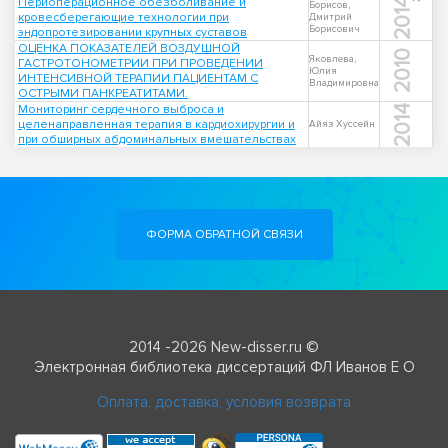
Периоперационное обезболивание и
2014
Борисов,
кровесберегающие технологии при
Дмитрий
Борисович
эндопротезировании крупных суставов
ОЦЕНКА ПОКАЗАТЕЛЕЙ ВОЗДУШНОЙ
2010
Яковлева,
ГАСТРОТОНОМЕТРИИ ПРИ ПРОВЕДЕНИИ
Юлия
ИНТЕНСИВНОЙ ТЕРАПИИ ПАЦИЕНТАМ С
Владимировна
ОСТРЫМИ ПАНКРЕАТИТАМИ.
Мониторинг сердечного выброса и
2014
целенаправленная терапия в кардиохирургии и
Айяз Хуссейн
при обширных абдоминальных вмешательствах
ФОРМА ОБРАТНОЙ СВЯЗИ
2014 -2026 New-disser.ru ©
Электронная библиотека диссертаций ФЛ Иванов Е О
Оплата, доставка, условия возврата