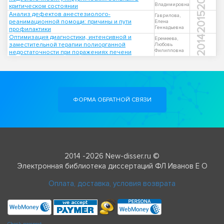
Владимировна
критическом состоянии
Анализ дефектов анестезиолого-
2015
Гаврилова,
реанимационной помощи: причины и пути
Елена
Геннадьевна
профилактики
Оптимизация диагностики, интенсивной и
2014
Еремеева,
заместительной терапии полиорганной
Любовь
Филипповна
недостаточности при поражениях печени
ФОРМА ОБРАТНОЙ СВЯЗИ
2014 -2026 New-disser.ru ©
Электронная библиотека диссертаций ФЛ Иванов Е О
Оплата, доставка, условия возврата