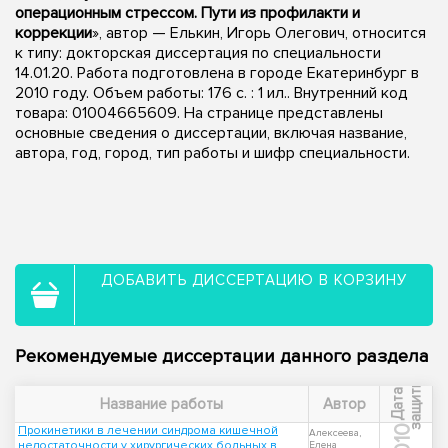
операционным стрессом. Пути из профилакти и
коррекции
», автор — Елькин, Игорь Олегович, относится
к типу: докторская диссертация по специальности
14.01.20. Работа подготовлена в городе Екатеринбург в
2010 году. Объем работы: 176 с. : 1 ил.. Внутренний код
товара: 01004665609. На странице представлены
основные сведения о диссертации, включая название,
автора, год, город, тип работы и шифр специальности.
ДОБАВИТЬ ДИССЕРТАЦИЮ В КОРЗИНУ
Рекомендуемые диссертации данного раздела
ы
Д
а
т
а
з
а
щ
и
т
Название работы
Автор
Прокинетики в лечении синдрома кишечной
2010
Алексеева,
недостаточности у хирургических больных в
Елена