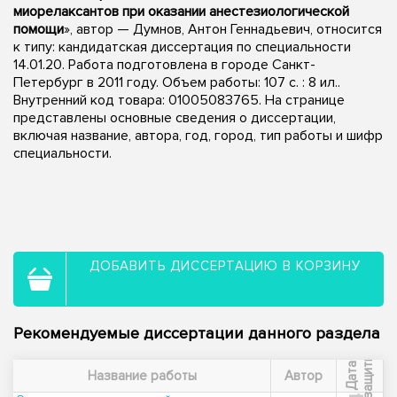
миорелаксантов при оказании анестезиологической
помощи
», автор — Думнов, Антон Геннадьевич, относится
к типу: кандидатская диссертация по специальности
14.01.20. Работа подготовлена в городе Санкт-
Петербург в 2011 году. Объем работы: 107 с. : 8 ил..
Внутренний код товара: 01005083765. На странице
представлены основные сведения о диссертации,
включая название, автора, год, город, тип работы и шифр
специальности.
ДОБАВИТЬ ДИССЕРТАЦИЮ В КОРЗИНУ
Рекомендуемые диссертации данного раздела
ы
Д
а
т
а
з
а
щ
и
т
Название работы
Автор