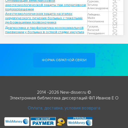
Оптимизация антистрессовой
2014
Суркова,
анестезиологической защиты при оперативном
Татьяна
Александровна
родоразрешении
Анестезиологическая защита на этапах
2010
Лебедева,
хирургического лечения больных с тяжелыми
Майя
Николаевна
деформациями позвоночника
2013
Гусаров,
Диагностика и профилактика нозокомиальной
Виталий
пневмонии у больных в острой стадии инсульта
Геннадьевич
ФОРМА ОБРАТНОЙ СВЯЗИ
2014 -2026 New-disser.ru ©
Электронная библиотека диссертаций ФЛ Иванов Е О
Оплата, доставка, условия возврата