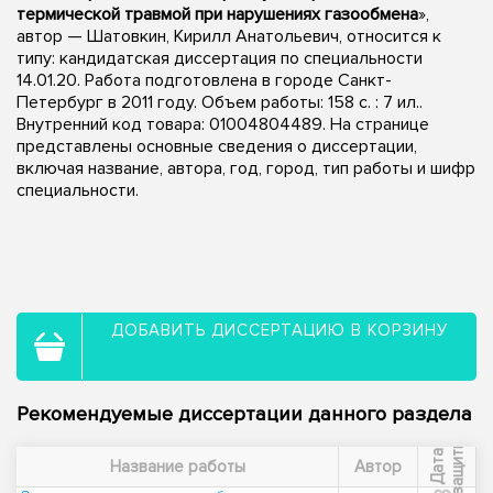
термической травмой при нарушениях газообмена
»,
автор — Шатовкин, Кирилл Анатольевич, относится к
типу: кандидатская диссертация по специальности
14.01.20. Работа подготовлена в городе Санкт-
Петербург в 2011 году. Объем работы: 158 с. : 7 ил..
Внутренний код товара: 01004804489. На странице
представлены основные сведения о диссертации,
включая название, автора, год, город, тип работы и шифр
специальности.
ДОБАВИТЬ ДИССЕРТАЦИЮ В КОРЗИНУ
Рекомендуемые диссертации данного раздела
ы
Д
а
т
а
з
а
щ
и
т
Название работы
Автор