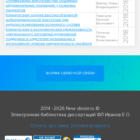
Оптимизация анестезии при обширных
2018
Вейлер, Роман
абдоминальных операциях у пожилых
Владимирович
пациентов
Клиническая оценка высокообъемной
2018
Гераськов,
инфильтрационной анестезии при
Евгений
Васильевич
эндопротезировании коленного сустава
Клиническая и экономическая эффективность
2018
Поляков,
оригинального алгоритма нутритивной
Игорь
поддержки в отделении реанимации и
Вячеславович
интенсивной терапии хирургического профиля
ФОРМА ОБРАТНОЙ СВЯЗИ
2014 -2026 New-disser.ru ©
Электронная библиотека диссертаций ФЛ Иванов Е О
Оплата, доставка, условия возврата