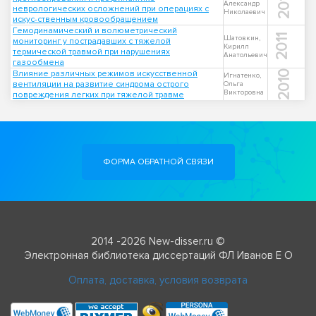
2012
Александр
неврологических осложнений при операциях с
Николаевич
искус-ственным кровообращением
Гемодинамический и волюметрический
2011
Шатовкин,
мониторинг у пострадавших с тяжелой
Кирилл
термической травмой при нарушениях
Анатольевич
газообмена
Влияние различных режимов искусственной
2010
Игнатенко,
вентиляции на развитие синдрома острого
Ольга
Викторовна
повреждения легких при тяжелой травме
ФОРМА ОБРАТНОЙ СВЯЗИ
2014 -2026 New-disser.ru ©
Электронная библиотека диссертаций ФЛ Иванов Е О
Оплата, доставка, условия возврата