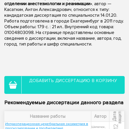
отделении анестезиологии и реанимации
», автор —
Касаткин, Антон Александрович, относится к типу:
кандидатская диссертация по специальности 14.01.20.
Работа подготовлена в городе Екатеринбург в 2011 году.
Объем работы: 179 с. : 21 ил.. Внутренний код товара:
01004803098. На странице представлены основные
сведения о диссертации, включая название, автора, год,
город, тип работы и шифр специальности.
ДОБАВИТЬ ДИССЕРТАЦИЮ В КОРЗИНУ
Рекомендуемые диссертации данного раздела
ы
Д
а
т
а
з
а
щ
и
т
Название работы
Автор
Интраоперационная церебральная оксиметрия в
Шепелюк,
прогнозировании и профилактике