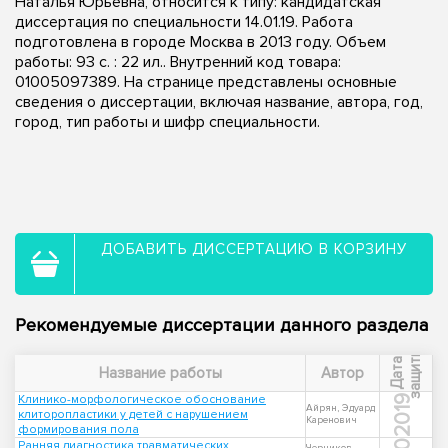
Наталья Юрьевна, относится к типу: кандидатская
диссертация по специальности 14.01.19. Работа
подготовлена в городе Москва в 2013 году. Объем
работы: 93 с. : 22 ил.. Внутренний код товара:
01005097389. На странице представлены основные
сведения о диссертации, включая название, автора, год,
город, тип работы и шифр специальности.
ДОБАВИТЬ ДИССЕРТАЦИЮ В КОРЗИНУ
Рекомендуемые диссертации данного раздела
ы
Д
а
т
а
з
а
щ
и
т
Название работы
Автор
Клинико-морфологическое обоснование
2019
Айрян, Эдуард
клиторопластики у детей с нарушением
Каренович
формирования пола
Ранняя диагностика травматических