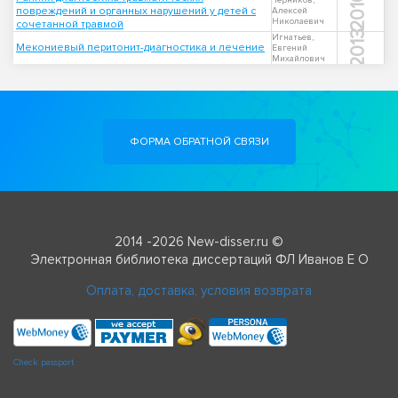
2010
Черников,
повреждений и органных нарушений у детей с
Алексей
Николаевич
сочетанной травмой
2013
Игнатьев,
Мекониевый перитонит-диагностика и лечение
Евгений
Михайлович
ФОРМА ОБРАТНОЙ СВЯЗИ
2014 -2026 New-disser.ru ©
Электронная библиотека диссертаций ФЛ Иванов Е О
Оплата, доставка, условия возврата
Check passport