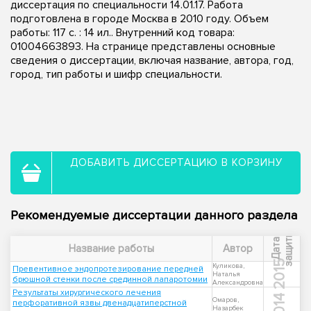
диссертация по специальности 14.01.17. Работа
подготовлена в городе Москва в 2010 году. Объем
работы: 117 с. : 14 ил.. Внутренний код товара:
01004663893. На странице представлены основные
сведения о диссертации, включая название, автора, год,
город, тип работы и шифр специальности.
ДОБАВИТЬ ДИССЕРТАЦИЮ В КОРЗИНУ
Рекомендуемые диссертации данного раздела
ы
Д
а
т
а
з
а
щ
и
т
Название работы
Автор
2015
Куликова,
Превентивное эндопротезирование передней
Наталья
брюшной стенки после срединной лапаротомии
Александровна
Результаты хирургического лечения
2014
Омаров,
перфоративной язвы двенадцатиперстной
Назарбек