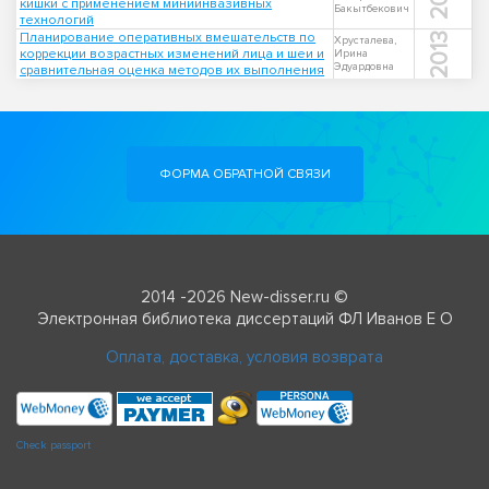
кишки с применением миниинвазивных
Бакытбекович
технологий
Планирование оперативных вмешательств по
2013
Хрусталева,
коррекции возрастных изменений лица и шеи и
Ирина
Эдуардовна
сравнительная оценка методов их выполнения
ФОРМА ОБРАТНОЙ СВЯЗИ
2014 -2026 New-disser.ru ©
Электронная библиотека диссертаций ФЛ Иванов Е О
Оплата, доставка, условия возврата
Check passport