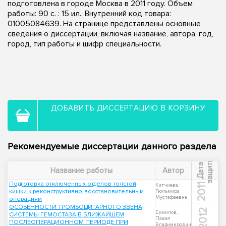
подготовлена в городе Москва в 2011 году. Объем
работы: 90 с. : 15 ил.. Внутренний код товара:
01005084639. На странице представлены основные
сведения о диссертации, включая название, автора, год,
город, тип работы и шифр специальности.
ДОБАВИТЬ ДИССЕРТАЦИЮ В КОРЗИНУ
Рекомендуемые диссертации данного раздела
ы
Д
а
т
а
з
а
щ
и
т
Название работы
Автор
Подготовка отключенных отделов толстой
2011
Китчиева,
кишки к реконструктивно-восстановительным
Гюльмира
Мустафаевна
операциям
ОСОБЕННОСТИ ТРОМБОЦИТАРНОГО ЗВЕНА
2012
Ермилов,
СИСТЕМЫ ГЕМОСТАЗА В БЛИЖАЙШЕМ
Павел
ПОСЛЕОПЕРАЦИОННОМ ПЕРИОДЕ ПРИ
Владимирович