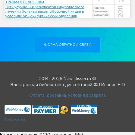
ТРАВМАХ СЕЛЕЗЕНКИ
Пути улучшения результатов хирургического
2011
Пшуков,
лечения больных раком ободочной кишки в
Залимгери
Султанович
условиях общехирургических отделений
ФОРМА ОБРАТНОЙ СВЯЗИ
2014 -2026 New-disser.ru ©
Электронная библиотека диссертаций ФЛ Иванов Е О
Оплата, доставка, условия возврата
Check passport
Время генерации: 0.120, запросов: 967