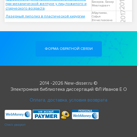
2011
Бекеров, Бекер
при механической желтухе у лиц пожилого и
Мевлидович
старческого возраста
2017
Абдулаева,
Лазерный липолиз в пластической хирургии
Софья
Вячеславовна
ФОРМА ОБРАТНОЙ СВЯЗИ
2014 -2026 New-disser.ru ©
Электронная библиотека диссертаций ФЛ Иванов Е О
Оплата, доставка, условия возврата
Check passport