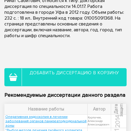
Ринат Сабитович, относится к типу: докторская
диссертация по специальности 14.01.17. Работа
подготовлена в городе Уфа в 2012 году. Объем работы:
232 с. : 18 ил.. Внутренний код товара: 01005091368. На
странице представлены основные сведения о
диссертации, включая название, автора, год, город, тип
работы и шифр специальности.
ДОБАВИТЬ ДИССЕРТАЦИЮ В КОРЗИНУ
Рекомендуемые диссертации данного раздела
ы
Д
а
т
а
з
а
щ
и
т
Название работы
Автор
Оперативная эндоскопия в лечении
2014
Карпачев,
заболеваний органов панкреатодуоденальной
Александр
Александрович
зоны
"Выбор метода лечения гнойного холангита