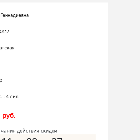
 Геннадиевна
01.17
атская
р
с. : 47 ил.
 руб.
нчания действия скидки