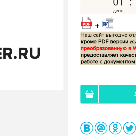
01
+
Наш сайт выгодно отл
кроме PDF версии
Вы
преобразованную в 
предоставляет качес
работе с документом