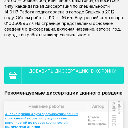
автор — Жынжыров, Бейшенбек Казатович, относится к
типу: кандидатская диссертация по специальности
14.01.17. Работа подготовлена в городе Бишкек в 2012
году. Объем работы: 110 с. : 16 ил.. Внутренний код товара:
01005089677. На странице представлены основные
сведения о диссертации, включая название, автора, год,
город, тип работы и шифр специальности.
ДОБАВИТЬ ДИССЕРТАЦИЮ В КОРЗИНУ
Рекомендуемые диссертации данного раздела
ы
Д
а
т
а
з
а
щ
и
т
Название работы
Автор
Анализ причин и пути профилактики ранних
2011
Кочубей,
осложнений после ампутации нижних
Валентин
конечностей по поводу хронической
Владимирович
критической ишемии