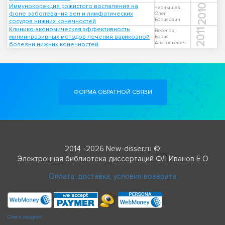
Иммунокорекция рожистого воспаления на
2010
Чернышев,
фоне заболевания вен и лимфатических
Олег
Борисович
сосудов нижних конечностей
Клинико-экономическая эффективность
2011
Веселов,
миниинвазивных методов лечения варикозной
Борис
Анатольевич
болезни нижних конечностей
ФОРМА ОБРАТНОЙ СВЯЗИ
2014 -2026 New-disser.ru ©
Электронная библиотека диссертаций ФЛ Иванов Е О
Оплата, доставка, условия возврата
Check passport