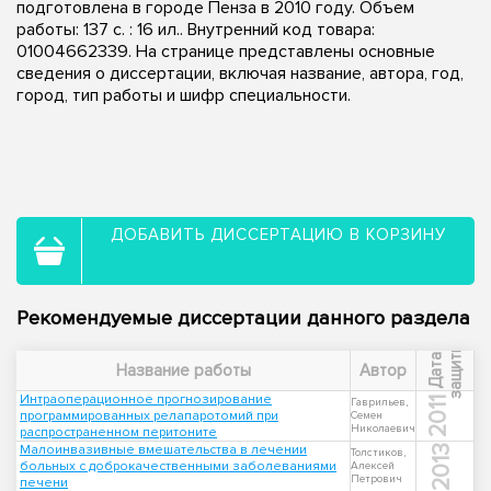
подготовлена в городе Пенза в 2010 году. Объем
работы: 137 с. : 16 ил.. Внутренний код товара:
01004662339. На странице представлены основные
сведения о диссертации, включая название, автора, год,
город, тип работы и шифр специальности.
ДОБАВИТЬ ДИССЕРТАЦИЮ В КОРЗИНУ
Рекомендуемые диссертации данного раздела
ы
Д
а
т
а
з
а
щ
и
т
Название работы
Автор
Интраоперационное прогнозирование
2011
Гаврильев,
программированных релапаротомий при
Семен
Николаевич
распространенном перитоните
Малоинвазивные вмешательства в лечении
2013
Толстиков,
больных с доброкачественными заболеваниями
Алексей
Петрович
печени