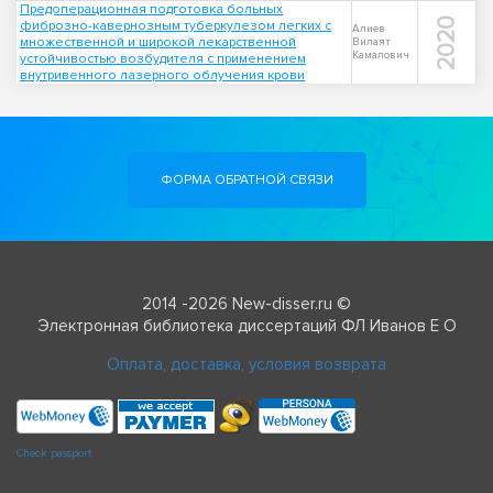
Предоперационная подготовка больных
2020
фиброзно-кавернозным туберкулезом легких с
Алиев
множественной и широкой лекарственной
Вилаят
Камалович
устойчивостью возбудителя с применением
внутривенного лазерного облучения крови
ФОРМА ОБРАТНОЙ СВЯЗИ
2014 -2026 New-disser.ru ©
Электронная библиотека диссертаций ФЛ Иванов Е О
Оплата, доставка, условия возврата
Check passport