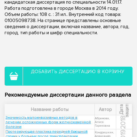
кандидатская диссертация по специальности 14.01.17.
Работа подготовлена в городе Москва в 2014 году.
Объем работы: 108 с. : 31 ил.. Внутренний код товара:
01005098738. На странице представлены основные
сведения о диссертации, включая название, автора, год,
город, тип работы и шифр специальности.
ДОБАВИТЬ ДИССЕРТАЦИЮ В КОРЗИНУ
Рекомендуемые диссертации данного раздела
ы
Д
а
т
а
з
а
щ
и
т
Название работы
Автор
Значимость малоинвазивных методов в
2018
Абрамова,
лечении осложненных форм желчнокаменной
Алиса
Гариковна
болезни
Протезирующая пластика передней брюшной
2019
Кондрашкин,
стенки у больных после трансплантации
Александр