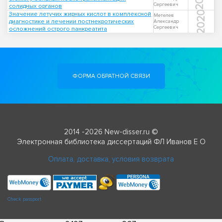
Сергеевич
солидных органов
2020
Значение летучих жирных кислот в комплексной
Метелев
диагностике и лечении постнекротических
Александр
Сергеевич
осложнений острого панкреатита
ФОРМА ОБРАТНОЙ СВЯЗИ
2014 -2026 New-disser.ru ©
Электронная библиотека диссертаций ФЛ Иванов Е О
Оплата, доставка, условия возврата
Check passport