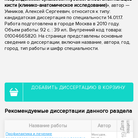
кисти (клинико-анатомическое исследование)
», автор —
Умников, Алексей Сергеевич, относится к типу:
кандидатская диссертация по специальности 14.01.17.
Работа подготовлена в городе Москва в 2010 году.
Объем работы: 92 с. : 39 ил.. Внутренний код товара:
01004665820. На странице представлены основные
сведения о диссертации, включая название, автора, год,
город, тип работы и шифр специальности.
ДОБАВИТЬ ДИССЕРТАЦИЮ В КОРЗИНУ
Рекомендуемые диссертации данного раздела
ы
Д
а
т
а
з
а
щ
и
т
Название работы
Автор
Профилактика и лечение
Махсудов,