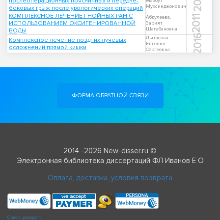
2019
послеоперационных поясничных и передне-
Мазбут
Мухсинджонович
боковых грыж после урологических операций
КОМПЛЕКСНОЕ ЛЕЧЕНИЕ ГНОЙНЫХ РАН С
2011
Абдулаева,
ИСПОЛЬЗОВАНИЕМ ОКСИГЕНИРОВАННОЙ
Зарият
Шагабановна
ВОДЫ
2016
Лытасова
Комплексное лечение поздних лучевых
Евгения
осложнений прямой кишки
Сергеевна
ФОРМА ОБРАТНОЙ СВЯЗИ
2014 -2026 New-disser.ru ©
Электронная библиотека диссертаций ФЛ Иванов Е О
Оплата, доставка, условия возврата
Check passport