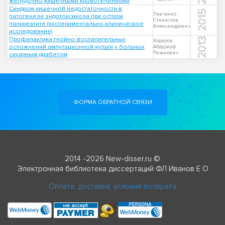
желудочно-кишечными кровотечениями
Синдром кишечной недостаточности в
2015
Левченко
патогенезе эндотоксикоза при остром
Станислав
панкреатите (экспериментально-клиническое
Александрович
исследование)
Профилактика гнойно-воспалительных
2013
Кодиров,
осложнений ампутационной культи у больных
Абдурауф
Разакович
сахарным диабетом
ФОРМА ОБРАТНОЙ СВЯЗИ
2014 -2026 New-disser.ru ©
Электронная библиотека диссертаций ФЛ Иванов Е О
Оплата, доставка, условия возврата