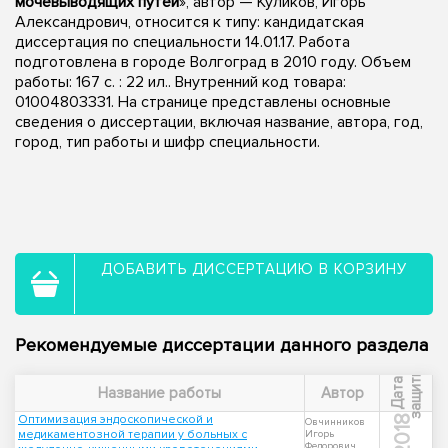
мочевыводящих путей
», автор — Куликов, Игорь
Александрович, относится к типу: кандидатская
диссертация по специальности 14.01.17. Работа
подготовлена в городе Волгоград в 2010 году. Объем
работы: 167 с. : 22 ил.. Внутренний код товара:
01004803331. На странице представлены основные
сведения о диссертации, включая название, автора, год,
город, тип работы и шифр специальности.
ДОБАВИТЬ ДИССЕРТАЦИЮ В КОРЗИНУ
Рекомендуемые диссертации данного раздела
ы
Д
а
т
а
з
а
щ
и
т
Название работы
Автор
Оптимизация эндоскопической и
2018
Овчинников
медикаментозной терапии у больных с
Игорь
Федорович