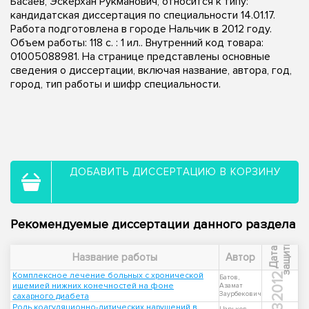
Басаев, Эскерхан Рукманович, относится к типу:
кандидатская диссертация по специальности 14.01.17.
Работа подготовлена в городе Нальчик в 2012 году.
Объем работы: 118 с. : 1 ил.. Внутренний код товара:
01005088981. На странице представлены основные
сведения о диссертации, включая название, автора, год,
город, тип работы и шифр специальности.
ДОБАВИТЬ ДИССЕРТАЦИЮ В КОРЗИНУ
Рекомендуемые диссертации данного раздела
ы
Д
а
т
а
з
а
щ
и
т
Название работы
Автор
Комплексное лечение больных с хронической
2012
Батов,
ишемией нижних конечностей на фоне
Азамат
Заурбекович
сахарного диабета
Роль коагуляционно-литических нарушений в