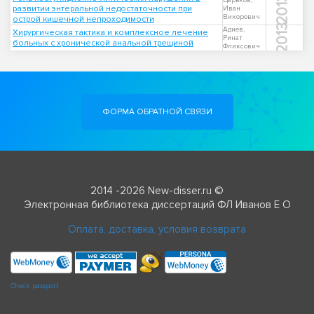
2013
Царьков,
развитии энтеральной недостаточности при
Иван
Викорович
острой кишечной непроходимости
2013
Адиев,
Хирургическая тактика и комплексное лечение
Ринат
больных с хронической анальной трещиной
Фликсович
ФОРМА ОБРАТНОЙ СВЯЗИ
2014 -2026 New-disser.ru ©
Электронная библиотека диссертаций ФЛ Иванов Е О
Оплата, доставка, условия возврата
Check passport