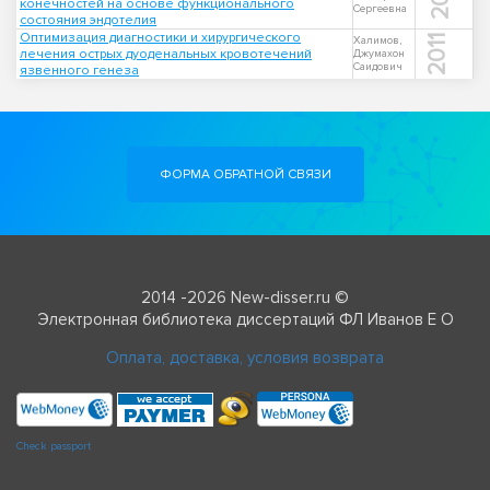
конечностей на основе функционального
Сергеевна
состояния эндотелия
Оптимизация диагностики и хирургического
2011
Халимов,
лечения острых дуоденальных кровотечений
Джумахон
Саидович
язвенного генеза
ФОРМА ОБРАТНОЙ СВЯЗИ
2014 -2026 New-disser.ru ©
Электронная библиотека диссертаций ФЛ Иванов Е О
Оплата, доставка, условия возврата
Check passport