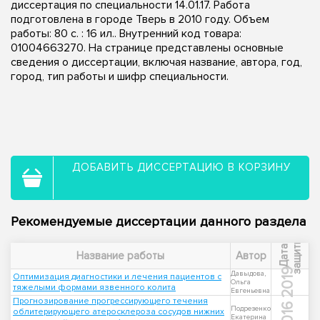
диссертация по специальности 14.01.17. Работа
подготовлена в городе Тверь в 2010 году. Объем
работы: 80 с. : 16 ил.. Внутренний код товара:
01004663270. На странице представлены основные
сведения о диссертации, включая название, автора, год,
город, тип работы и шифр специальности.
ДОБАВИТЬ ДИССЕРТАЦИЮ В КОРЗИНУ
Рекомендуемые диссертации данного раздела
ы
Д
а
т
а
з
а
щ
и
т
Название работы
Автор
2019
Давыдова,
Оптимизация диагностики и лечения пациентов с
Ольга
тяжелыми формами язвенного колита
Евгеньевна
Прогнозирование прогрессирующего течения
2016
Подрезенко
облитерирующего атеросклероза сосудов нижних
Екатерина