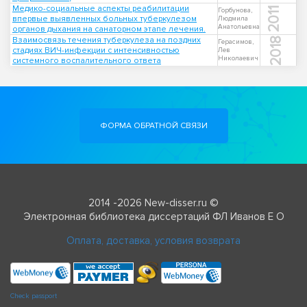
Медико-социальные аспекты реабилитации
2011
Горбунова,
впервые выявленных больных туберкулезом
Людмила
Анатольевна
органов дыхания на санаторном этапе лечения.
Взаимосвязь течения туберкулеза на поздних
2018
Герасимов,
стадиях ВИЧ-инфекции с интенсивностью
Лев
Николаевич
системного воспалительного ответа
ФОРМА ОБРАТНОЙ СВЯЗИ
2014 -2026 New-disser.ru ©
Электронная библиотека диссертаций ФЛ Иванов Е О
Оплата, доставка, условия возврата
Check passport