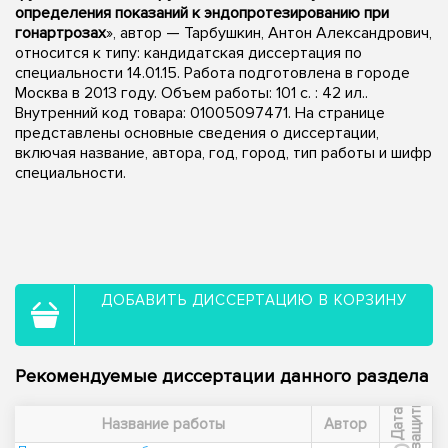
определения показаний к эндопротезированию при
гонартрозах
», автор — Тарбушкин, Антон Александрович,
относится к типу: кандидатская диссертация по
специальности 14.01.15. Работа подготовлена в городе
Москва в 2013 году. Объем работы: 101 с. : 42 ил..
Внутренний код товара: 01005097471. На странице
представлены основные сведения о диссертации,
включая название, автора, год, город, тип работы и шифр
специальности.
ДОБАВИТЬ ДИССЕРТАЦИЮ В КОРЗИНУ
Рекомендуемые диссертации данного раздела
ы
Д
а
т
а
з
а
щ
и
т
Название работы
Автор