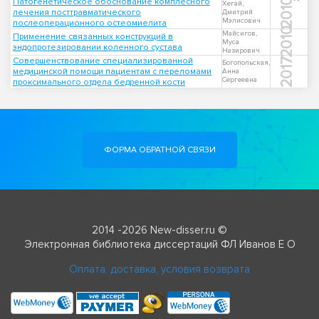
Патогенетическое обоснование комплесного
2010
Хегай,
лечения посттравматического
Дмитрий
Мэлисович
послеоперационного остеомиелита
2010
Майсигов,
Применение связанных конструкций в
Муса
эндопротезировании коленного сустава
Назирович
Совершенствование специализированной
2017
Богопольская,
медицинской помощи пациентам с переломами
Анна
Сергеевна
проксимального отдела бедренной кости
ФОРМА ОБРАТНОЙ СВЯЗИ
2014 -2026 New-disser.ru ©
Электронная библиотека диссертаций ФЛ Иванов Е О
Оплата, доставка, условия возврата