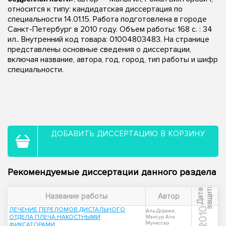
относится к типу: кандидатская диссертация по
специальности 14.01.15. Работа подготовлена в городе
Санкт-Петербург в 2010 году. Объем работы: 168 с. : 34
ил.. Внутренний код товара: 01004803483. На странице
представлены основные сведения о диссертации,
включая название, автора, год, город, тип работы и шифр
специальности.
ДОБАВИТЬ ДИССЕРТАЦИЮ В КОРЗИНУ
Рекомендуемые диссертации данного раздела
ы
Д
а
т
а
з
а
щ
и
т
Название работы
Автор
ЛЕЧЕНИЕ ПЕРЕЛОМОВ ДИСТАЛЬНОГО
2010
Аль-Дорами,
ОТДЕЛА ПЛЕЧА НАКОСТНЫМИ
Мансур Али
Мунассар
ФИКСАТОРАМИ