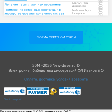
2018
Боргхут, Рами
Лечение периимплантных переломов
Джамалевич
2010
Применение связанных конструкций в
Майсигов, Муса
эндопротезировании коленного сустава
Назирович
ФОРМА ОБРАТНОЙ СВЯЗИ
2014 -2026 New-disser.ru ©
Электронная библиотека диссертаций ФЛ Иванов Е О
Оплата, доставка, условия возврата
Check passport