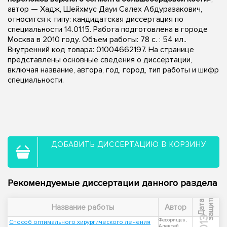
автор — Хадж, Шейхмус Дауи Салех Абдуразакович,
относится к типу: кандидатская диссертация по
специальности 14.01.15. Работа подготовлена в городе
Москва в 2010 году. Объем работы: 78 с. : 54 ил..
Внутренний код товара: 01004662197. На странице
представлены основные сведения о диссертации,
включая название, автора, год, город, тип работы и шифр
специальности.
ДОБАВИТЬ ДИССЕРТАЦИЮ В КОРЗИНУ
Рекомендуемые диссертации данного раздела
ы
Д
а
т
а
з
а
щ
и
т
Название работы
Автор
2013
Федорищев,
Способ оптимального хирургического лечения
Алексей