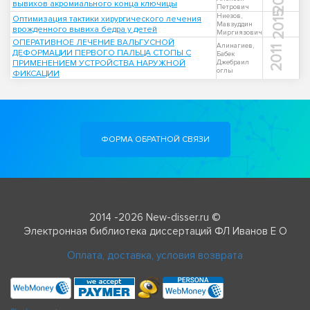
вывихов акромиального конца ключицы
Петрович
2015
Ниезов,
Оптимизация тактики хирургического лечения
Мавзуддин
врожденного вывиха бедра у детей
Миргиязович
ОПЕРАТИВНОЕ ЛЕЧЕНИЕ ВАЛЬГУСНОЙ
Алинагиев,
2011
ДЕФОРМАЦИИ ПЕРВОГО ПАЛЬЦА СТОПЫ С
Бабек
ПРИМЕНЕНИЕМ УСТРОЙСТВА НАРУЖНОЙ
Джебраил
оглы
ФИКСАЦИИ
ФОРМА ОБРАТНОЙ СВЯЗИ
2014 -2026 New-disser.ru ©
Электронная библиотека диссертаций ФЛ Иванов Е О
Оплата, доставка, условия возврата