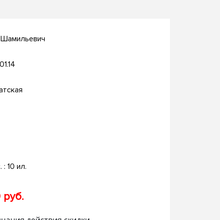
т Шамильевич
01.14
атская
. : 10 ил.
 руб.