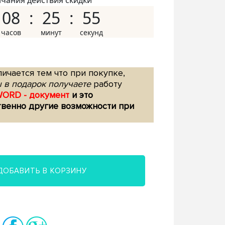
нчания действия скидки
08
25
54
ичается тем что при покупке,
 в подарок получаете
работу
WORD - документ
и это
твенно другие возможности при
ДОБАВИТЬ В КОРЗИНУ