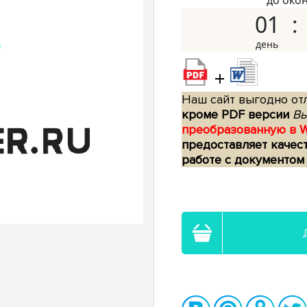
до око
01
+
Наш сайт выгодно отл
кроме PDF версии
Вы
преобразованную в 
предоставляет качес
работе с документом