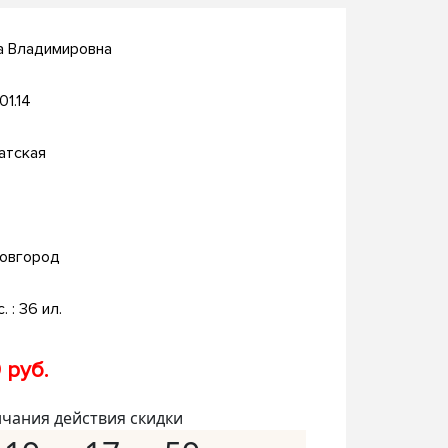
а Владимировна
01.14
атская
овгород
с. : 36 ил.
 руб.
нчания действия скидки