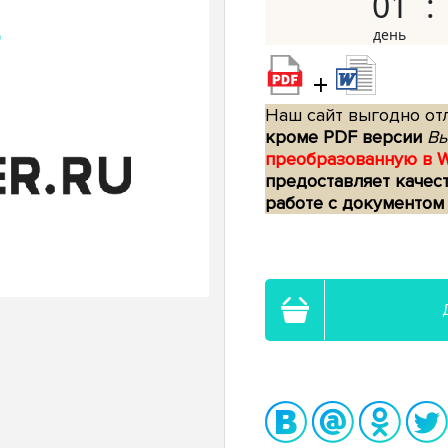
01
+
Наш сайт выгодно отл
кроме PDF версии
Вы
преобразованную в 
предоставляет качес
работе с документом