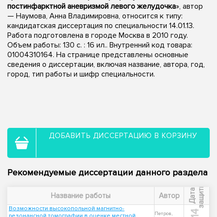
постинфарктной аневризмой левого желудочка
», автор
— Наумова, Анна Владимировна, относится к типу:
кандидатская диссертация по специальности 14.01.13.
Работа подготовлена в городе Москва в 2010 году.
Объем работы: 130 с. : 16 ил.. Внутренний код товара:
01004310164. На странице представлены основные
сведения о диссертации, включая название, автора, год,
город, тип работы и шифр специальности.
ДОБАВИТЬ ДИССЕРТАЦИЮ В КОРЗИНУ
Рекомендуемые диссертации данного раздела
ы
Д
а
т
а
з
а
щ
и
т
Название работы
Автор
Возможности высокопольной магнитно-
Петров,
резонансной томографии в оценке местной