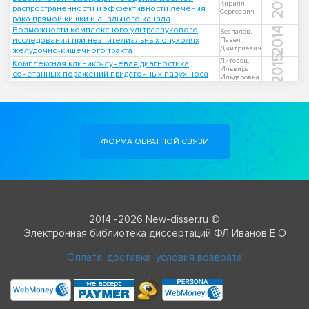
2014
Кирилл
распространенности и эффективности лечения
Сергеевич
рака прямой кишки и анального канала
Возможности комплексного ультразвукового
2014
Беспалов,
исследования при неэпителиальных опухолях
Павел
Дмитриевич
желудочно-кишечного тракта
2015
Литовец,
Комплексная клинико-лучевая диагностика
Ильвира
сочетанных поражений придаточных пазух носа
Ильдаровна
ФОРМА ОБРАТНОЙ СВЯЗИ
2014 -2026 New-disser.ru ©
Электронная библиотека диссертаций ФЛ Иванов Е О
Оплата, доставка, условия возврата