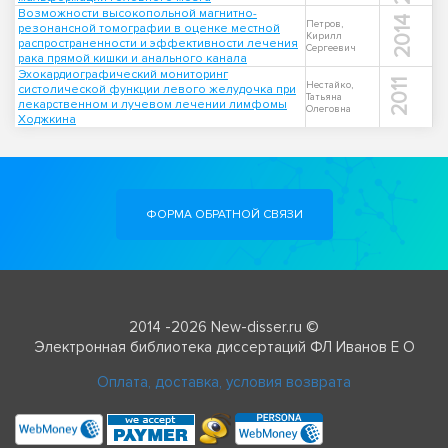
Возможности высокопольной магнитно-
2014
Петров,
резонансной томографии в оценке местной
Кирилл
распространенности и эффективности лечения
Сергеевич
рака прямой кишки и анального канала
Эхокардиографический мониторинг
2011
Нестайко,
систолической функции левого желудочка при
Татьяна
лекарственном и лучевом лечении лимфомы
Олеговна
Ходжкина
ФОРМА ОБРАТНОЙ СВЯЗИ
2014 -2026 New-disser.ru ©
Электронная библиотека диссертаций ФЛ Иванов Е О
Оплата, доставка, условия возврата