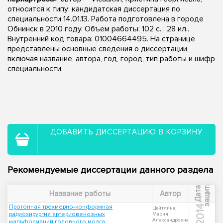
относится к типу: кандидатская диссертация по
специальности 14.01.13. Работа подготовлена в городе
Обнинск в 2010 году. Объем работы: 102 с. : 28 ил..
Внутренний код товара: 01004664495. На странице
представлены основные сведения о диссертации,
включая название, автора, год, город, тип работы и шифр
специальности.
ДОБАВИТЬ ДИССЕРТАЦИЮ В КОРЗИНУ
Рекомендуемые диссертации данного раздела
ы
Д
а
т
а
з
а
щ
и
т
Название работы
Автор
Протонная трехмерно-конформная
2014
Цейтлина,
радиохирургия артериовенозных
Мария
Александровна
мальформаций головного мозга