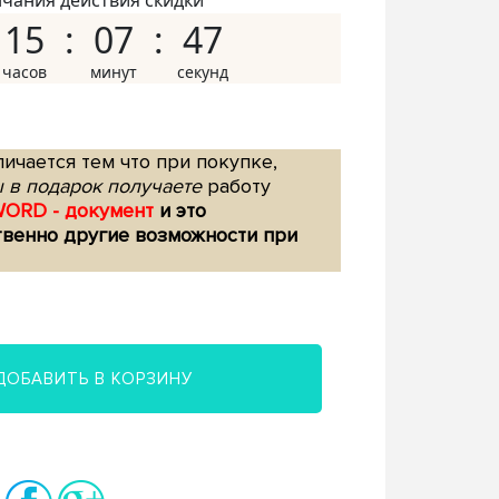
нчания действия скидки
15
07
46
ичается тем что при покупке,
 в подарок получаете
работу
WORD - документ
и это
твенно другие возможности при
ДОБАВИТЬ В КОРЗИНУ