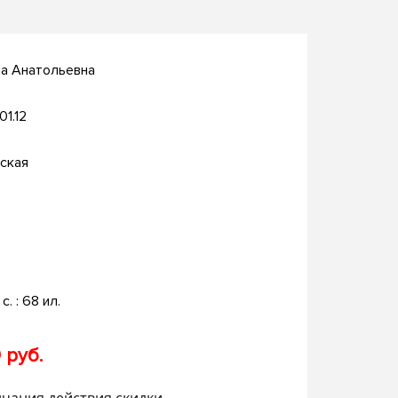
на Анатольевна
01.12
ская
с. : 68 ил.
 руб.