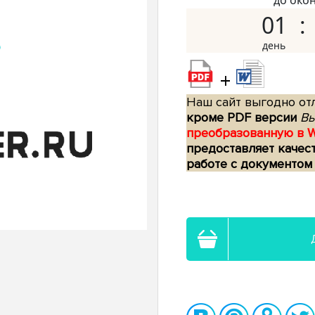
до око
01
+
Наш сайт выгодно отл
кроме PDF версии
Вы
преобразованную в 
предоставляет качес
работе с документом