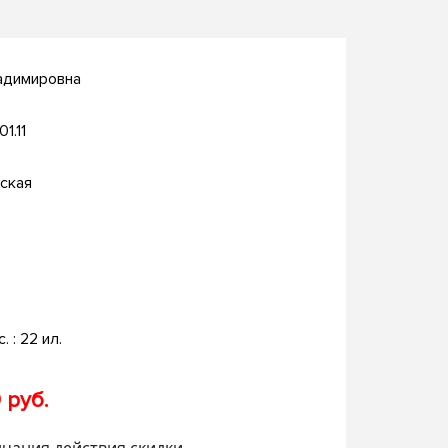
адимировна
01.11
ская
с. : 22 ил.
 руб.