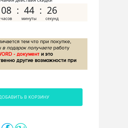
нчания действия скидки
08
44
25
ичается тем что при покупке,
 в подарок получаете
работу
WORD - документ
и это
твенно другие возможности при
ДОБАВИТЬ В КОРЗИНУ