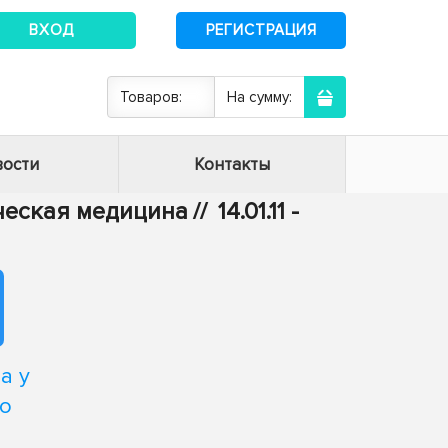
ВХОД
РЕГИСТРАЦИЯ
Товаров:
На сумму:
ости
Контакты
ическая медицина
//
14.01.11 -
а у
го