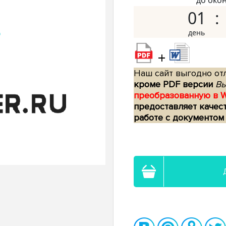
до око
01
+
Наш сайт выгодно отл
кроме PDF версии
Вы
преобразованную в 
предоставляет качес
работе с документом