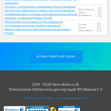
взрослых
Оценка становления пищеварительной функции
2010
Кушниренко,
желудочно-кишечного тракта при естественном
Ирина
вскармливании и специализированном лечебном
Андреевна
питании у новорожденных детей
Мониторинг обратимости бронхиальной
2011
Титова,
обструкции методом пикфлоуметрии в
Елена
диагностике и лечении бронхиальной астмы у
Леонидовна
детей.
ФОРМА ОБРАТНОЙ СВЯЗИ
2014 -2026 New-disser.ru ©
Электронная библиотека диссертаций ФЛ Иванов Е О
Оплата, доставка, условия возврата