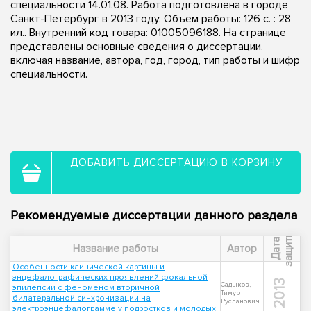
специальности 14.01.08. Работа подготовлена в городе
Санкт-Петербург в 2013 году. Объем работы: 126 с. : 28
ил.. Внутренний код товара: 01005096188. На странице
представлены основные сведения о диссертации,
включая название, автора, год, город, тип работы и шифр
специальности.
ДОБАВИТЬ ДИССЕРТАЦИЮ В КОРЗИНУ
Рекомендуемые диссертации данного раздела
ы
Д
а
т
а
з
а
щ
и
т
Название работы
Автор
Особенности клинической картины и
энцефалографических проявлений фокальной
2013
Садыков,
эпилепсии с феноменом вторичной
Тимур
билатеральной синхронизации на
Русланович
электроэнцефалограмме у подростков и молодых