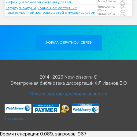
Михайловна
инфекции мочевой системы у детей
2014
Тимошенко,
Структурно-функциоанльное состояние
Юлия
поджелудочной железы у детей с муковисцидзом
Витальевна
ФОРМА ОБРАТНОЙ СВЯЗИ
2014 -2026 New-disser.ru ©
Электронная библиотека диссертаций ФЛ Иванов Е О
Оплата, доставка, условия возврата
Check passport
Время генерации: 0.089, запросов: 967