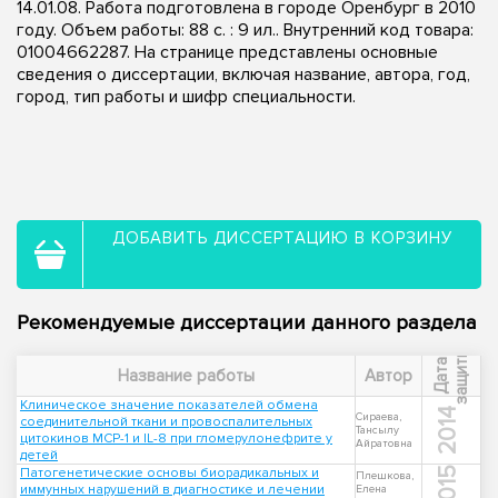
14.01.08. Работа подготовлена в городе Оренбург в 2010
году. Объем работы: 88 с. : 9 ил.. Внутренний код товара:
01004662287. На странице представлены основные
сведения о диссертации, включая название, автора, год,
город, тип работы и шифр специальности.
ДОБАВИТЬ ДИССЕРТАЦИЮ В КОРЗИНУ
Рекомендуемые диссертации данного раздела
ы
Д
а
т
а
з
а
щ
и
т
Название работы
Автор
Клиническое значение показателей обмена
2014
Сираева,
соединительной ткани и провоспалительных
Тансылу
цитокинов МСР-1 и IL-8 при гломерулонефрите у
Айратовна
детей
Патогенетические основы биорадикальных и
2015
Плешкова,
иммунных нарушений в диагностике и лечении
Елена